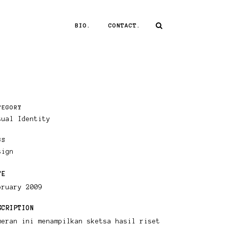
BIO.
CONTACT.
TEGORY
sual Identity
GS
sign
TE
bruary 2009
SCRIPTION
meran ini menampilkan sketsa hasil riset