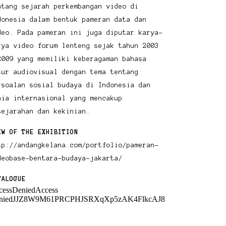
ntang sejarah perkembangan video di
donesia dalam bentuk pameran data dan
deo. Pada pameran ini juga diputar karya-
rya video forum lenteng sejak tahun 2003
2009 yang memiliki keberagaman bahasa
tur audiovisual dengan tema tentang
rsoalan sosial budaya di Indonesia dan
nia internasional yang mencakup
sejarahan dan kekinian.
EW OF THE EXHIBITION
tp://andangkelana.com/portfolio/pameran-
deobase-bentara-budaya-jakarta/
TALOGUE