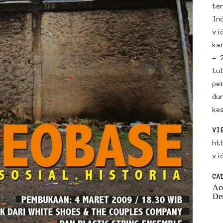
te
In
vi
ka
– 
tu
pe
du
ke
VI
ht
vi
CA