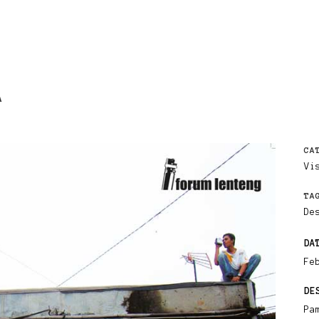
A
CA
Vi
TA
De
DA
Fe
DE
Pa